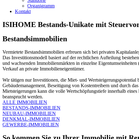
Standorte
Organigramm
Kontakt
ISIHOME Bestands-Unikate mit Steuervor
Bestandsimmobilien
Vermietete Bestandsimmobilien erfreuen sich bei privaten Kapitalanl
Das Investitionsmodell basiert auf der rechtlichen Aufteilung besteh
und wachsenden Immobilienmärkten in einzelne Eigentumseinheite
Verkauf an private Immobilieneigentümer.
Wir tätigen nur Investitionen, die Miet- und Wertsteigerungspotentia
Gebäudemanagement, Beseitigung von Kostentreibern und durch da
Mietsteigerungen kann die volle Wertschöpfungstiefe innerhalb eines
beansprucht werden.
ALLE IMMOBILIEN
BESTANDS-IMMOBILIEN
NEUBAU-IMMOBILIEN
DENKMAL-IMMOBILIEN
GEWERBE-IMMOBILIEN
So kommen Sie zu Ihrer Immobilie mit Ren