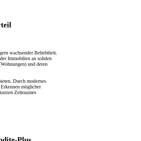
teil
egern wachsender Beliebtheit.
ender Immobilien an soliden
n (Wohnungen) und deren
l bieten. Durch modernes
s Erkennen möglicher
 kurzen Zeitraumes
dite-Plus