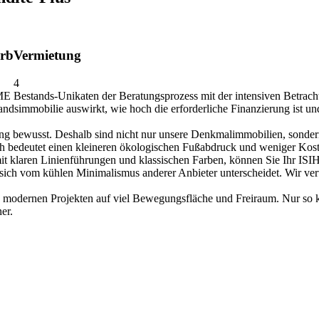
rb
Vermietung
4
E Bestands-Unikaten der Beratungsprozess mit der intensiven Betrachtun
tandsimmobilie auswirkt, wie hoch die erforderliche Finanzierung ist 
ung bewusst. Deshalb sind nicht nur unsere Denkmalimmobilien, sonde
ch bedeutet einen kleineren ökologischen Fußabdruck und weniger Kost
mit klaren Linienführungen und klassischen Farben, können Sie Ihr I
d sich vom kühlen Minimalismus anderer Anbieter unterscheidet. Wir v
n modernen Projekten auf viel Bewegungsfläche und Freiraum. Nur so
er.